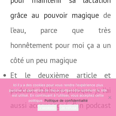
pour maintenir sa lactation
grâce au pouvoir magique
de
l’eau, parce que très
honnêtement pour moi ça a un
côté un peu magique
Et le deuxième article et
Ici il y a des cookies pour vous rendre l'expérience plus
podcast d’ailleurs puisque je l’ai
positive et permettre de mieux comprendre comment le site
est utilisé. En continuant à l'utiliser, vous acceptez cette
politique.
Politique de confidentialité
aussi accompagné d’un podcast
J'accepte
Je refuse