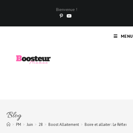
Bienvenue !
MENU
Blog
>
PM
>
Juin
>
28
>
Boost Allaitement
>
Boire et allaiter : Le Réflex