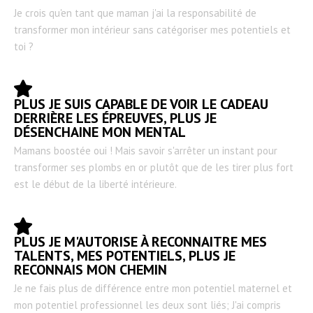
Je crois qu'en tant que maman j'ai la responsabilité de
transformer mon intérieur sans catégoriser mes potentiels et
toi ?
PLUS JE SUIS CAPABLE DE VOIR LE CADEAU
DERRIÈRE LES ÉPREUVES, PLUS JE
DÉSENCHAINE MON MENTAL
Mamans boostée oui ! Mais savoir s'arrêter un instant pour
transformer ses plombs en or plutôt que de les tirer plus fort
est le début de la liberté intérieure.
PLUS JE M'AUTORISE À RECONNAITRE MES
TALENTS, MES POTENTIELS, PLUS JE
RECONNAIS MON CHEMIN
Je ne fais plus de différence entre mon potentiel maternel et
mon potentiel professionnel les deux sont liés;
J'ai compris