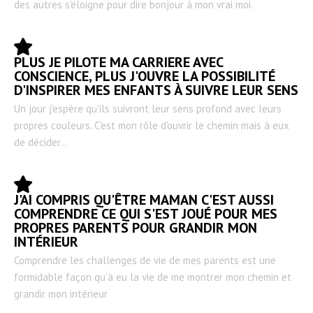
des autres s'éloigne pour dire bonjour à mon vrai moi.
PLUS JE PILOTE MA CARRIERE AVEC
CONSCIENCE, PLUS J'OUVRE LA POSSIBILITÉ
D'INSPIRER MES ENFANTS À SUIVRE LEUR SENS
Un jour j'espère qu'ils suivront leur sens profond avec leurs
propres couleurs. C'est mon rôle d'ouvrir le chemin mais à eux
de décider...
J'AI COMPRIS QU'ÊTRE MAMAN C'EST AUSSI
COMPRENDRE CE QUI S'EST JOUÉ POUR MES
PROPRES PARENTS POUR GRANDIR MON
INTÉRIEUR
Comprendre les challenges de vie de mes parents est une
formidable façon qu'à eu la vie de me montrer mon chemin et
grandir mon intérieur