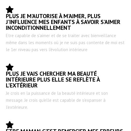
PLUS JE M'AUTORISE À M'AIMER, PLUS
J'INFLUENCE MES ENFANTS À SAVOIR S'AIMER
INCONDITIONNELLEMENT
Etre capable de s'aimer et de se traiter avec bienveillance
même dans les moments où je ne suis pas contente de moi est
le 1er niveau pas vers l'évolution intérieure
PLUS JE VAIS CHERCHER MA BEAUTÉ
INTÉRIEURE PLUS ELLE SE REFLÈTE À
L'EXTÉRIEUR
Je crois en la puissance de la beauté intérieure et son
message. Je crois qu'elle est capable de s'expanser à
l'extérieure.