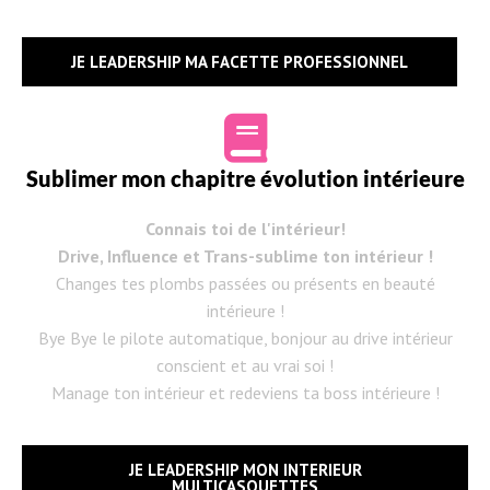
JE LEADERSHIP MA FACETTE PROFESSIONNEL
Sublimer mon chapitre évolution intérieure
Connais toi de l'intérieur!
Drive, Influence et Trans-sublime ton intérieur !
Changes tes plombs passées ou présents en beauté
intérieure !
Bye Bye le pilote automatique, bonjour au drive intérieur
conscient et au vrai soi !
Manage ton intérieur et redeviens ta boss intérieure !
JE LEADERSHIP MON INTERIEUR
MULTICASQUETTES