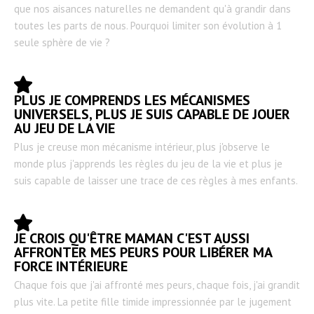
que nos aisances naturelles ne demandent qu'à grandir dans
toutes les parts de nous. Pourquoi limiter son évolution à 1
seule sphère de vie ?
PLUS JE COMPRENDS LES MÉCANISMES
UNIVERSELS, PLUS JE SUIS CAPABLE DE JOUER
AU JEU DE LA VIE
Plus je creuse mon mécanisme intérieur, plus j'observe le
monde plus j'apprends les règles du jeu de la vie et plus je
suis capable de laisser une trace de ces règles à mes enfants.
JE CROIS QU'ÊTRE MAMAN C'EST AUSSI
AFFRONTER MES PEURS POUR LIBÉRER MA
FORCE INTÉRIEURE
Chaque fois que j'ai affronté mes peurs, chaque fois, j'ai grandit
plus vite. La petite fille timide impressionnée par le jugement