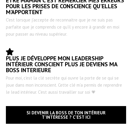
ETRE MAMAN C'EST REMERCIER MES ERREURS
POUR LES PRISES DE CONSCIENCE QU'ELLES
M'APPORTENT
C'est lorsque j'accepte de reconnaitre que je ne suis pas
parfaite que je comprends ce qu'il y encore à grandir en moi
pour passer au niveau supérieur.
PLUS JE DÉVELOPPE MON LEADERSHIP
INTÉRIEUR CONSCIENT PLUS JE DEVIENS MA
BOSS INTERIEURE
Pour moi, c'est la clé secrète qui ouvre la porte de se qui se
joue dans mon inconscient. Cette clé m'a permis de reprendre
le lead intérieur. C'est aussi travailler sur soi 💗
SI DEVENIR LA BOSS DE TON INTÉRIEUR
T'INTÉRESSE ? C'EST ICI