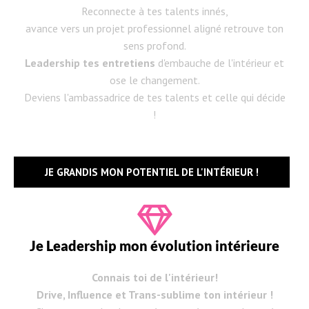
Reconnecte à tes talents innés,
avance vers un projet professionnel aligné retrouve ton
sens profond.
Leadership tes entretiens
d'embauche de l'intérieur et
ose le changement.
Deviens l'ambassadrice de tes talents et celle qui décide
!
JE GRANDIS MON POTENTIEL DE L'INTÉRIEUR !
Je Leadership mon évolution intérieure
Connais toi de l'intérieur!
Drive, Influence et Trans-sublime ton intérieur !